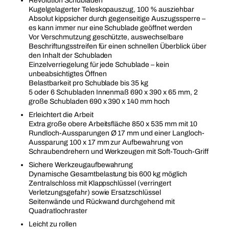
Revolution Schubladen
Kugelgelagerter Teleskopauszug, 100 % ausziehbar
Absolut kippsicher durch gegenseitige Auszugssperre –
es kann immer nur eine Schublade geöffnet werden
Vor Verschmutzung geschützte, auswechselbare
Beschriftungsstreifen für einen schnellen Überblick über
den Inhalt der Schubladen
Einzelverriegelung für jede Schublade – kein
unbeabsichtigtes Öffnen
Belastbarkeit pro Schublade bis 35 kg
5 oder 6 Schubladen Innenmaß 690 x 390 x 65 mm, 2
große Schubladen 690 x 390 x 140 mm hoch
Erleichtert die Arbeit
Extra große obere Arbeitsfläche 850 x 535 mm mit 10
Rundloch-Aussparungen Ø 17 mm und einer Langloch-
Aussparung 100 x 17 mm zur Aufbewahrung von
Schraubendrehern und Werkzeugen mit Soft-Touch-Griff
Sichere Werkzeugaufbewahrung
Dynamische Gesamtbelastung bis 600 kg möglich
Zentralschloss mit Klappschlüssel (verringert
Verletzungsgefahr) sowie Ersatzschlüssel
Seitenwände und Rückwand durchgehend mit
Quadratlochraster
Leicht zu rollen