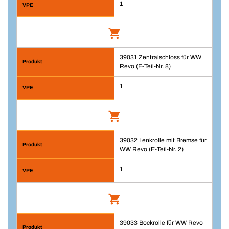
1
39031 Zentralschloss für WW
Schubladenschienenpaar für WW Revo
Revo (E-Teil-Nr. 8)
(E-Teil-Nr. 23)
Artikelnummer: 39030
1
39032 Lenkrolle mit Bremse für
VPE/PAA
Zentralschloss für WW Revo (E-Teil-Nr. 8)
WW Revo (E-Teil-Nr. 2)
1
Artikelnummer: 39031
Menge
1
In den Warenkorb
VPE/ST
39033 Bockrolle für WW Revo
Lenkrolle mit Bremse für WW Revo (E-
1