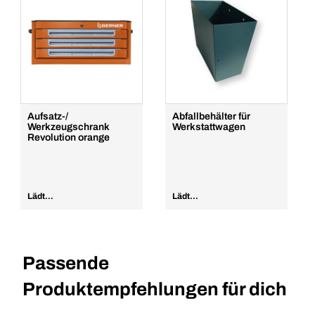
VPE/ST
1
Menge
In den Warenkorb
Aufsatz-/
Abfallbehälter für
Werkzeugschrank
Werkstattwagen
Revolution orange
Lädt...
Lädt...
Passende
Produktempfehlungen für dich