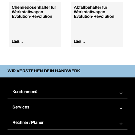
Chemiedosenhalter für
Abfallbehälter für
Werkstattwagen
Werkstattwagen
Evolution-Revolution
Evolution-Revolution
Lädt...
Lädt...
WIR VERSTEHEN DEIN HANDWERK.
Kundenmenü
Zuletzt bestellte Produkte
Services
Meine Bestellungen
Services im Überblick
Rechnungen
Rechner / Planer
BTI by BERNER App
Daueraufträge
Dübelrechner