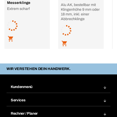
Messerklinge
M
Alu AK, bestellbar mit
Extrem scharf
F
Klingenhöhe 9 mm oder
E
18 mm, inkl. einer
Abbrechklinge
L
WIR VERSTEHEN DEIN HANDWERK.
Kundenmenü
Zuletzt bestellte Produkte
Services
Meine Bestellungen
Services im Überblick
Rechnungen
Rechner / Planer
BTI by BERNER App