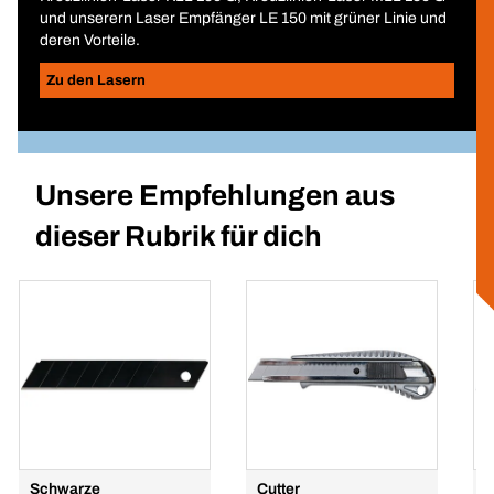
und unserern Laser Empfänger LE 150 mit grüner Linie und
deren Vorteile.
Zu den Lasern
Unsere Empfehlungen aus
dieser Rubrik für dich
Schwarze
Cutter
S