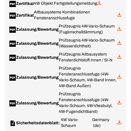
4W Objekt Fertigstellungsmeldung
Zertifikat
Altbausysteme Kombinationen
Zertifikat
Fensteranschlussfuge
Prüfzeugnis 4W-Vario-Schaum
Zulassung/Bewertung
(Fugenschalldämmung)
Prüfzeugnis 4W-Vario-Schaum
Zulassung/Bewertung
(Wasserdichtheit)
Prüfzeugnis Altbausystem
Zulassung/Bewertung
Fensterdichtstoff Innen / SI-N
Prüfzeugnis
Fensteranschlussfuge (4W-
Zulassung/Bewertung
Vario-Schaum, 4W-Band Innen,
4W-Band Außen)
Prüfzeugnis
Fensteranschlussfuge (4W-
Zulassung/Bewertung
Vario-Schaum, 4W-Vliesbutyl,
4W-Fugendichtband)
4W Vario-
Germany
Sicherheitsdatenblatt:
Schaum
(de)