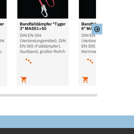
er
Bandfalldämpfer "Tyger
Bandfalldämpfer "Tyger
3" MAS51+50
6" MAS53+65
DIN EN 354
DIN EN 354
DIN
(Verbindungsmittel), DIN
(Verbindungsmittel), DIN
EN 355 (Falldämpfer),
EN 355 (Falldämpfer),
b
Gurtband, großer Rohrh
Kernmantelseil 16 mm,