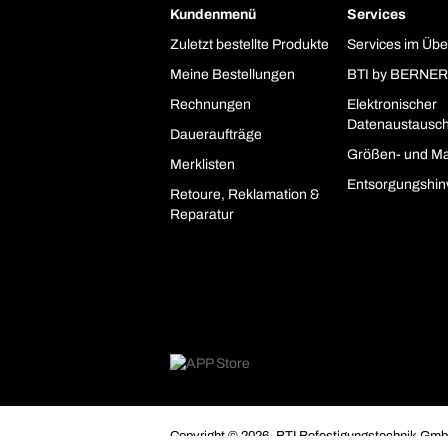
Kundenmenü
Services
Zuletzt bestellte Produkte
Services im Übe
Meine Bestellungen
BTI by BERNER
Rechnungen
Elektronischer
Datenaustausc
Daueraufträge
Größen- und Ma
Merklisten
Entsorgungshin
Retoure, Reklamation &
Reparatur
Copyright © 2026. BTI Befestigungstechnik GmbH
Unternehmer, Gewerbetreibende, Freiberufler und 