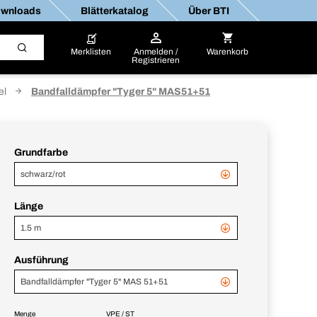
wnloads
Blätterkatalog
Über BTI
Merklisten
Anmelden /
Warenkorb
Registrieren
el
Bandfalldämpfer "Tyger 5" MAS51+51
Grundfarbe
schwarz/rot
Länge
1.5 m
Ausführung
Bandfalldämpfer "Tyger 5" MAS 51+51
Menge
VPE / ST