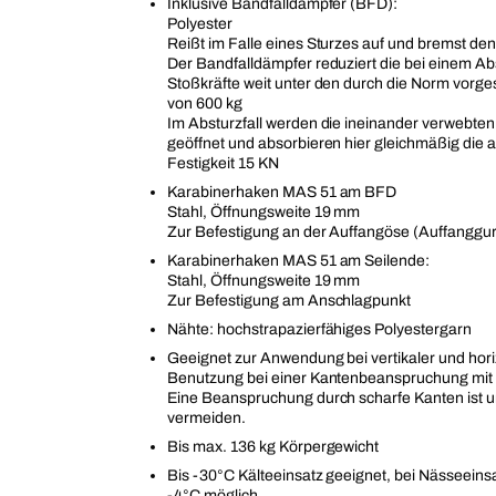
Inklusive Bandfalldämpfer (BFD):
Polyester
Reißt im Falle eines Sturzes auf und bremst den
Der Bandfalldämpfer reduziert die bei einem Ab
Stoßkräfte weit unter den durch die Norm vorg
von 600 kg
Im Absturzfall werden die ineinander verwebte
geöffnet und absorbieren hier gleichmäßig die a
Festigkeit 15 KN
Karabinerhaken MAS 51 am BFD
Stahl, Öffnungsweite 19 mm
Zur Befestigung an der Auffangöse (Auffanggur
Karabinerhaken MAS 51 am Seilende:
Stahl, Öffnungsweite 19 mm
Zur Befestigung am Anschlagpunkt
Nähte: hochstrapazierfähiges Polyestergarn
Geeignet zur Anwendung bei vertikaler und hori
Benutzung bei einer Kantenbeanspruchung mit 
Eine Beanspruchung durch scharfe Kanten ist u
vermeiden.
Bis max. 136 kg Körpergewicht
Bis -30°C Kälteeinsatz geeignet, bei Nässeeinsa
-4°C möglich