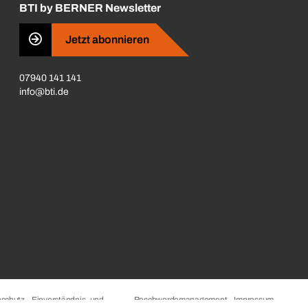
BTI by BERNER Newsletter
Jetzt abonnieren
07940 141 141
info@bti.de
schutz
Einverständnis- und
Beschwerdemanagement
Impressum
Datenschutzeinstellungen