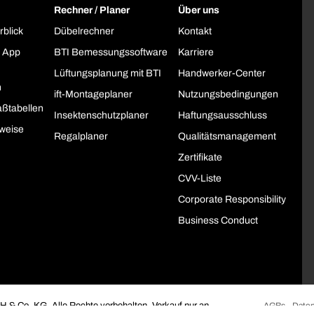
Rechner / Planer
Über uns
rblick
Dübelrechner
Kontakt
 App
BTI Bemessungssoftware
Karriere
Lüftungsplanung mit BTI
Handwerker-Center
h
ift-Montageplaner
Nutzungsbedingungen
ßtabellen
Insektenschutzplaner
Haftungsausschluss
weise
Regalplaner
Qualitätsmanagement
Zertifikate
CVV-Liste
Corporate Responsibility
Business Conduct
 & Co. KG. Alle Rechte vorbehalten. Verkauf nur an
AGBs
Daten
öffentliche Institutionen.