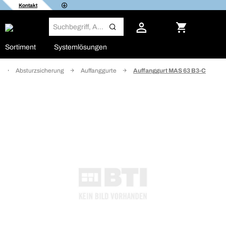
Kontakt
Sortiment
Systemlösungen
Absturzsicherung
Auffanggurte
Auffanggurt MAS 63 B3-C