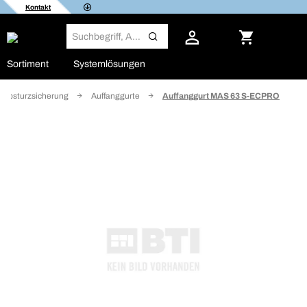
Kontakt
Sortiment
Systemlösungen
Absturzsicherung
Auffanggurte
Auffanggurt MAS 63 S-ECPRO