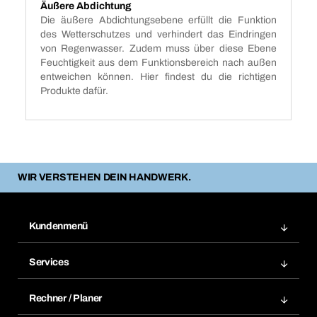
Äußere Abdichtung
Die äußere Abdichtungsebene erfüllt die Funktion
des Wetterschutzes und verhindert das Eindringen
von Regenwasser. Zudem muss über diese Ebene
Feuchtigkeit aus dem Funktionsbereich nach außen
entweichen können. Hier findest du die richtigen
Produkte dafür.
WIR VERSTEHEN DEIN HANDWERK.
Kundenmenü
Zuletzt bestellte Produkte
Services
Meine Bestellungen
Services im Überblick
Rechnungen
Rechner / Planer
BTI by BERNER App