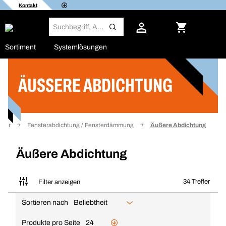
Kontakt
Sortiment
Systemlösungen
ÄUSSERE ABDICHTUNG
Filter
ster
Fensterabdichtung / Fensterdämmung
Äußere Abdichtung
Äußere Abdichtung
34 Treffer
Filter anzeigen
Sortieren nach
Beliebtheit
Produkte pro Seite
24