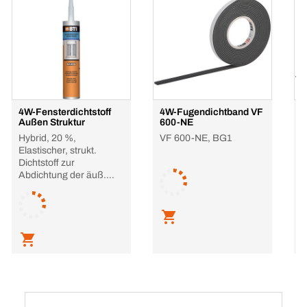
4W-Fensterdichtstoff
4W-Fugendichtband VF
4
Außen Struktur
600-NE
s
Hybrid, 20 %,
VF 600-NE, BG1
Elastischer, strukt.
Dichtstoff zur
Abdichtung der äuß.
Fensterfug
L