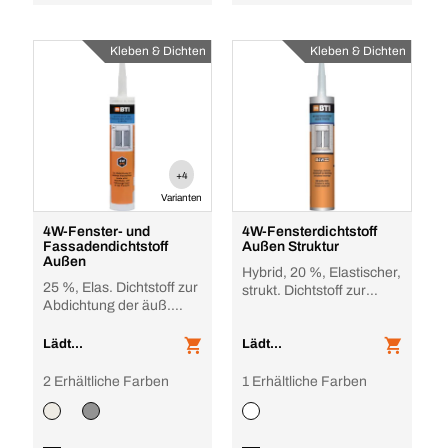
Kleben & Dichten
Kleben & Dichten
+4
Varianten
4W-Fenster- und
4W-Fensterdichtstoff
Fassadendichtstoff
Außen Struktur
Außen
Hybrid, 20 %, Elastischer,
25 %, Elas. Dichtstoff zur
strukt. Dichtstoff zur
Abdichtung der äuß.
Abdichtung der äuß.
Fenster- und
Fensterfug
Fassadenfugen
Lädt...
Lädt...
2 Erhältliche Farben
1 Erhältliche Farben