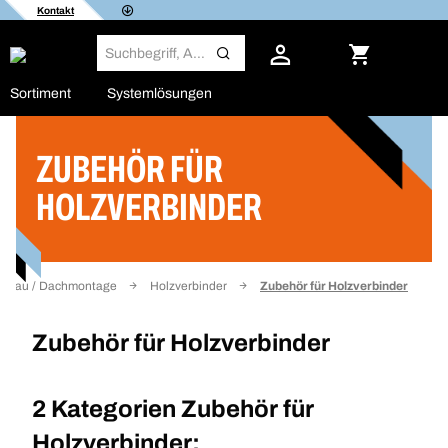
Kontakt
Sortiment
Systemlösungen
ZUBEHÖR FÜR
Filter
HOLZVERBINDER
lzbau / Dachmontage
Holzverbinder
Zubehör für Holzverbinder
Zubehör für Holzverbinder
2 Kategorien
Zubehör für
Holzverbinder: