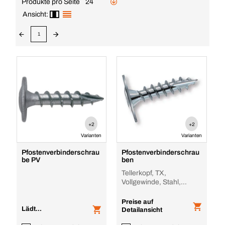
Produkte pro Seite
24
Ansicht:
1
+2
+2
Varianten
Varianten
Pfostenverbinderschrau
Pfostenverbinderschrau
be PV
ben
Tellerkopf, TX,
Vollgewinde, Stahl,
zinklamellenbeschichtet,
Vollgewinde
Preise auf
Lädt...
Detailansicht