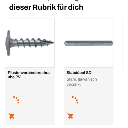
dieser Rubrik für dich
Pfostenverbinderschra
Stabdübel SD
S
ube PV
Stahl, galvanisch
S
verzinkt
L