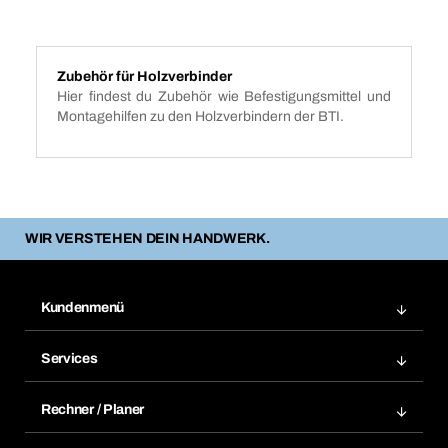
Zubehör für Holzverbinder
Hier findest du Zubehör wie Befestigungsmittel und
Montagehilfen zu den Holzverbindern der BTI.
WIR VERSTEHEN DEIN HANDWERK.
Kundenmenü
Zuletzt bestellte Produkte
Services
Meine Bestellungen
Services im Überblick
Rechnungen
Rechner / Planer
BTI by BERNER App
Daueraufträge
Dübelrechner