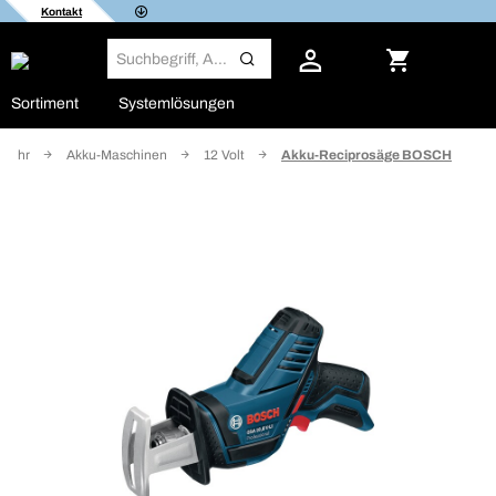
Kontakt
Sortiment
Systemlösungen
 mehr
Akku-Maschinen
12 Volt
Akku-Reciprosäge BOSCH