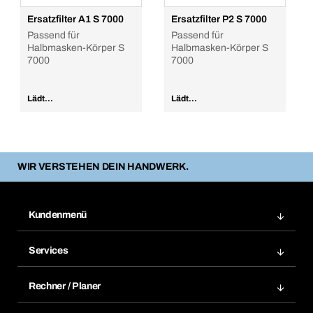
Ersatzfilter A1 S 7000
Ersatzfilter P2 S 7000
Passend für
Passend für
Halbmasken-Körper S
Halbmasken-Körper S
7000
7000
Lädt...
Lädt...
WIR VERSTEHEN DEIN HANDWERK.
Kundenmenü
Zuletzt bestellte Produkte
Services
Meine Bestellungen
Services im Überblick
Rechnungen
Rechner / Planer
BTI by BERNER App
Daueraufträge
Dübelrechner