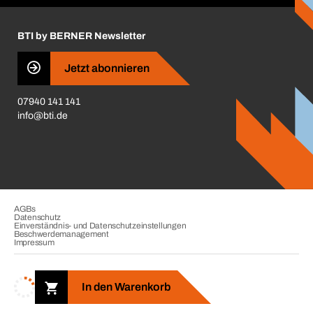
Insektenschutzplaner
Nutzungsbedingungen
Regalplaner
BTI by BERNER Newsletter
Haftungsausschluss
Qualitätsmanagement
Jetzt abonnieren
Zertifikate
07940 141 141
CVV-Liste
info@bti.de
Corporate Responsibility
Business Conduct
AGBs
Datenschutz
Einverständnis- und Datenschutzeinstellungen
Beschwerdemanagement
Impressum
Copyright © 2026. BTI Befestigungstechnik GmbH & Co. KG. Alle
Rechte vorbehalten. Verkauf nur an Unternehmer, Gewerbetreibende,
In den Warenkorb
Freiberufler und öffentliche Institutionen.