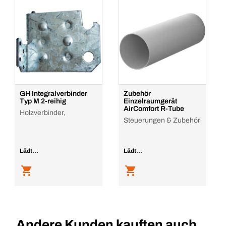
GH Integralverbinder
Zubehör
Typ M 2-reihig
Einzelraumgerät
AirComfort R-Tube
Holzverbinder,
Steuerungen & Zubehör
Lädt...
Lädt...
Andere Kunden kauften auch