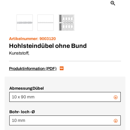
Artikelnummer:
9003120
Hohlsteindübel ohne Bund
Kunststoff,
Produktinformation (PDF)
AbmessungDübel
10 x 90 mm
Bohr- loch -Ø
10 mm