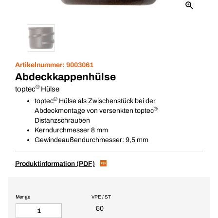
Artikelnummer:
9003061
Abdeckkappenhülse
®
toptec
Hülse
®
toptec
Hülse als Zwischenstück bei der
®
Abdeckmontage von versenkten toptec
Distanzschrauben
Kerndurchmesser 8 mm
Gewindeaußendurchmesser: 9,5 mm
Produktinformation (PDF)
Menge
VPE / ST
50