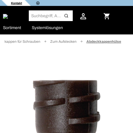
Kontakt
Sortiment
Systemlösungen
ckkappen für Schrauben
Zum Aufstecken
Abdeckkappenhülse