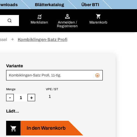
wnloads
Blätterkatalog
Über BTI
Merklisten
Anmelden /
Warenkorb
Registrieren
ssel
Kombiklingen-Satz Profi
Variante
Kombiklingen-Satz Profi, 11-tlg.
Menge
VPE / ST
1
-
+
Lädt...
In den Warenkorb