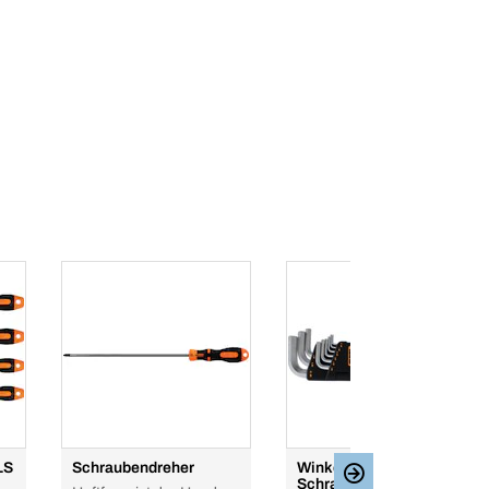
LS
Schraubendreher
Winkel-
Schraubendreher