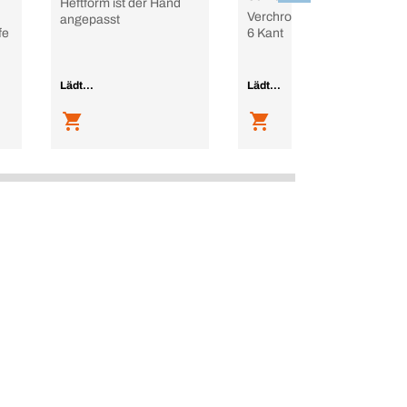
Heftform ist der Hand
Verchromt, mit Torx oder
angepasst
fe
6 Kant
Lädt...
Lädt...