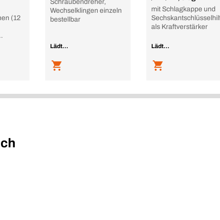
Schraubendreher,
mit Schlagkappe und
Wechselklingen einzeln
en (12
Sechskantschlüsselhil
bestellbar
als Kraftverstärker
Lädt...
Lädt...
uch