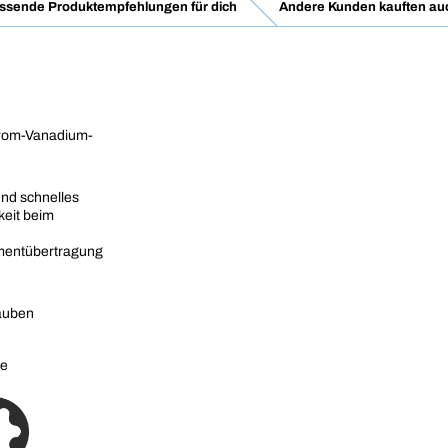
ssende Produktempfehlungen für dich
Andere Kunden kauften au
Chrom-Vanadium-
und schnelles
keit beim
mentübertragung
auben
he