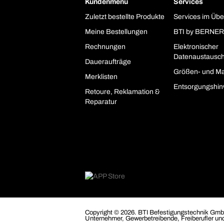
Kundenmenü
Services
Zuletzt bestellte Produkte
Services im Übe
Meine Bestellungen
BTI by BERNER
Rechnungen
Elektronischer
Datenaustausc
Daueraufträge
Größen- und Ma
Merklisten
Entsorgungshin
Retoure, Reklamation &
Reparatur
Copyright © 2026. BTI Befestigungstechnik GmbH
Unternehmer, Gewerbetreibende, Freiberufler und 