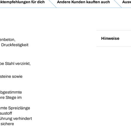
ktempfehlungen für dich
Andere Kunden kauften auch
Ausw
Hinweise
renbeton,
 Druckfestigkeit
e Stahl verzinkt,
steine sowie
abgestimmte
ere Stege im
amte Spreizlänge
austoff
ührung verhindert
 sichere