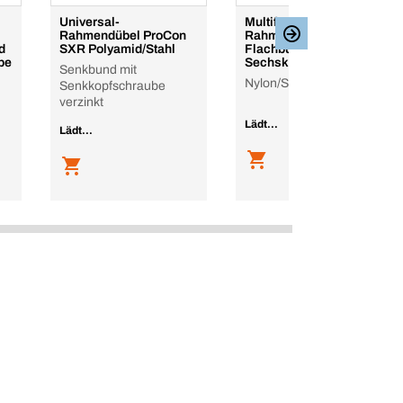
Universal-
Multifunktions-
Rahmendübel ProCon
Rahmendübel MFR,
d
SXR Polyamid/Stahl
Flachbund mit
be
Sechskantschraube
Senkbund mit
Nylon/Stahl, verzinkt
Senkkopfschraube
verzinkt
Lädt...
Lädt...