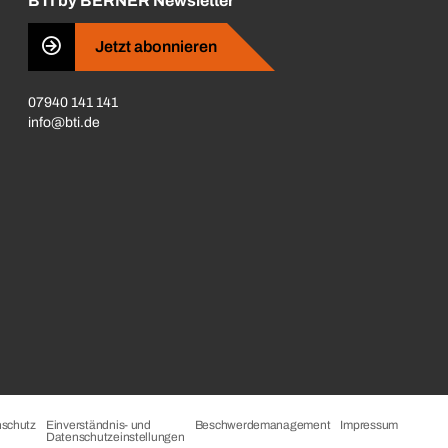
BTI by BERNER Newsletter
Jetzt abonnieren
07940 141 141
info@bti.de
schutz
Einverständnis- und
Beschwerdemanagement
Impressum
Datenschutzeinstellungen