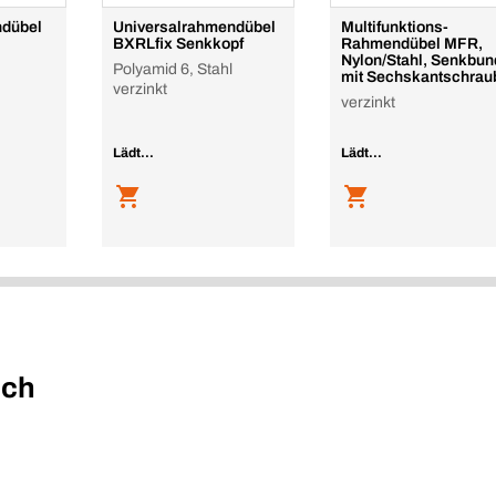
ndübel
Universalrahmendübel
Multifunktions-
BXRLfix Senkkopf
Rahmendübel MFR,
Nylon/Stahl, Senkbun
Polyamid 6, Stahl
mit Sechskantschrau
verzinkt
verzinkt
Lädt...
Lädt...
uch