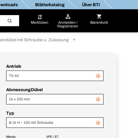
wnloads
Blätterkatalog
Über BTI
Merklisten
Anmelden /
Warenkorb
Registrieren
ndübel mit Schraube u. Zulassung
Antrieb
TX 40
AbmessungDübel
14 x 100 mm
Typ
B 14 H – 100 mit Schraube
Menge
VPE / ST