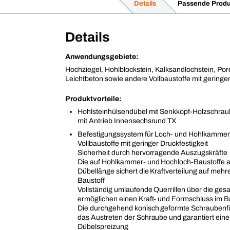
Details
Passende Produ
Details
Anwendungsgebiete:
Hochziegel, Hohlblockstein, Kalksandlochstein, Po
Leichtbeton sowie andere Vollbaustoffe mit geringer
Produktvorteile:
Hohlsteinhülsendübel mit Senkkopf-Holzschraub
mit Antrieb Innensechsrund TX
Befestigungssystem für Loch- und Hohlkammer
Vollbaustoffe mit geringer Druckfestigkeit
Sicherheit durch hervorragende Auszugskräfte
Die auf Hohlkammer- und Hochloch-Baustoffe 
Dübellänge sichert die Kraftverteilung auf mehr
Baustoff
Vollständig umlaufende Querrillen über die ges
ermöglichen einen Kraft- und Formschluss im B
Die durchgehend konisch geformte Schraubenf
das Austreten der Schraube und garantiert eine
Dübelspreizung