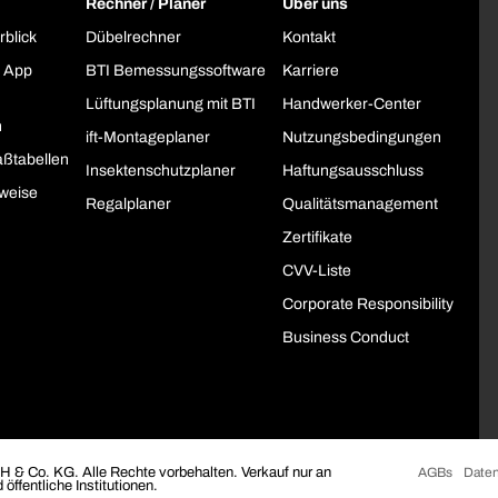
Rechner / Planer
Über uns
rblick
Dübelrechner
Kontakt
 App
BTI Bemessungssoftware
Karriere
Lüftungsplanung mit BTI
Handwerker-Center
h
ift-Montageplaner
Nutzungsbedingungen
ßtabellen
Insektenschutzplaner
Haftungsausschluss
weise
Regalplaner
Qualitätsmanagement
Zertifikate
CVV-Liste
Corporate Responsibility
Business Conduct
 & Co. KG. Alle Rechte vorbehalten. Verkauf nur an
AGBs
Daten
öffentliche Institutionen.