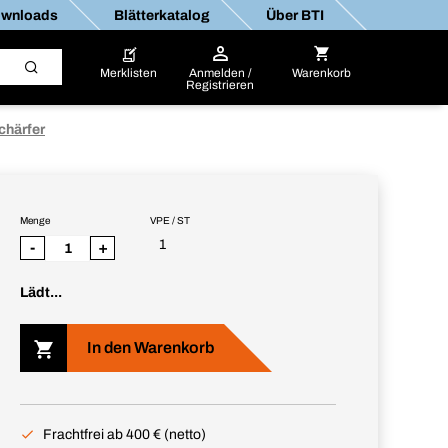
wnloads
Blätterkatalog
Über BTI
Merklisten
Anmelden /
Warenkorb
Registrieren
chärfer
Menge
VPE / ST
1
-
+
Lädt...
In den Warenkorb
Frachtfrei ab 400 € (netto)