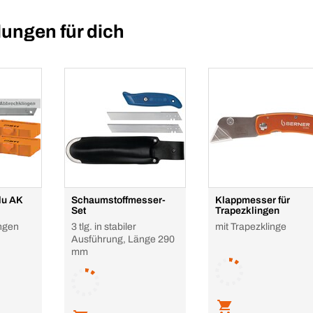
ungen für dich
lu AK
Schaumstoffmesser-
Klappmesser für
Set
Trapezklingen
ngen
3 tlg. in stabiler
mit Trapezklinge
Ausführung, Länge 290
mm