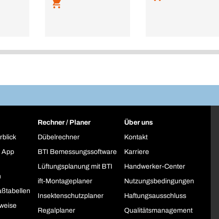
Rechner / Planer
Über uns
rblick
Dübelrechner
Kontakt
 App
BTI Bemessungssoftware
Karriere
Lüftungsplanung mit BTI
Handwerker-Center
h
ift-Montageplaner
Nutzungsbedingungen
ßtabellen
Insektenschutzplaner
Haftungsausschluss
weise
Regalplaner
Qualitätsmanagement