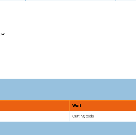
sw.
Wert
Cutting tools