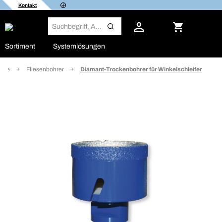
Kontakt
Sortiment
Systemlösungen
uge
Fliesenbohrer
Diamant-Trockenbohrer für Winkelschleifer