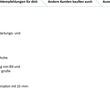
ktempfehlungen für dich
Andere Kunden kauften auch
Ausw
Wartungs- und
 hohe
 von Bit und
r große
bination mit 10-mm-