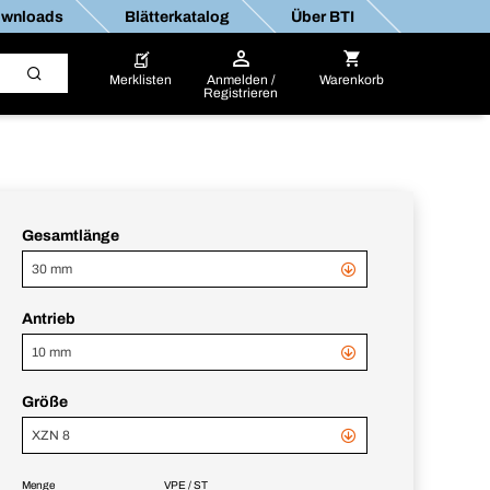
wnloads
Blätterkatalog
Über BTI
Merklisten
Anmelden /
Warenkorb
Registrieren
Gesamtlänge
30 mm
Antrieb
10 mm
Größe
XZN 8
Menge
VPE / ST