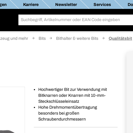
gen
Karriere
Newsletter
Services
Do
zeug und mehr
Bits
Bithalter & weitere Bits
Qualitätsbit
Hochwertiger Bit zur Verwendung mit
Bitknarren oder Knarren mit 10-mm-
Steckschlüsseleinsatz
Hohe Drehmomentübertragung
besonders bei großen
Schraubendurchmessern