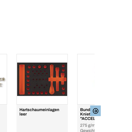
Hartschaumeinlagen
Bundhose mit
leer
Knietaschen
"ACCELERATE"
275 g/m², geringes
Gewicht, Stretch,