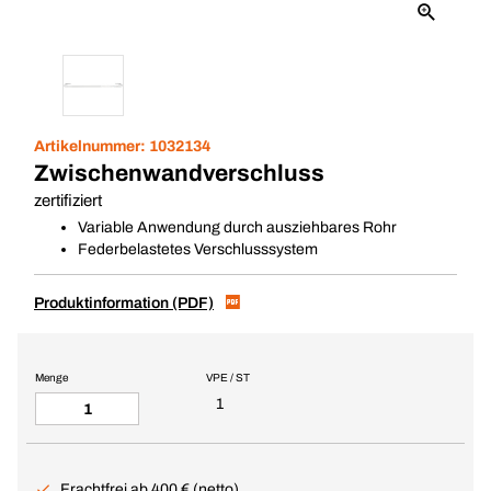
Artikelnummer:
1032134
Zwischenwandverschluss
zertifiziert
Variable Anwendung durch ausziehbares Rohr
Federbelastetes Verschlusssystem
Produktinformation (PDF)
Menge
VPE / ST
1
Frachtfrei ab 400 € (netto)