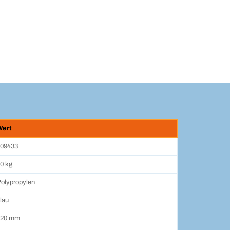
Wert
09433
0 kg
olypropylen
lau
520 mm