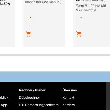
60°-
440, Stahl verzinkt
maschinell und manuell
 B150A
Form B, 100 HV, M5 -
M24, verzinkt
Rechner / Planer
Über uns
rblick
Dübelrechner
Kontakt
 App
BTI Bemessungssoftware
Karriere