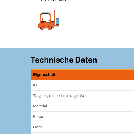
Technische Daten
Eigenschaft
ID
Traglast, min. oder einziger Wert
Material
Farbe
Höhe