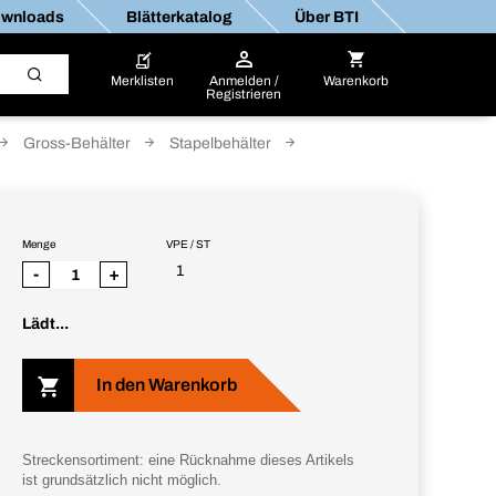
wnloads
Blätterkatalog
Über BTI
Merklisten
Anmelden /
Warenkorb
Registrieren
Gross-Behälter
Stapelbehälter
Menge
VPE / ST
1
-
+
Lädt...
In den Warenkorb
Streckensortiment: eine Rücknahme dieses Artikels
ist grundsätzlich nicht möglich.