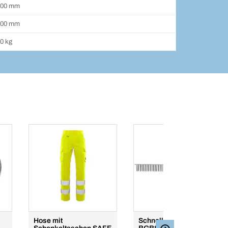
600 mm
800 mm
0 kg
Hose mit
Schnellbauschraube