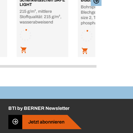
Schenkeltaschen SAFE
BGBS gegurtet
LIGHT
Bohrspitze,
215 g/m², mittlere
Blechgewinde, Phillips
Stoffqualität: 215 g/m²,
size 2, Trompetenkopf,
wasserabweisend
phosphatiert
BTI by BERNER Newsletter
Jetzt abonnieren