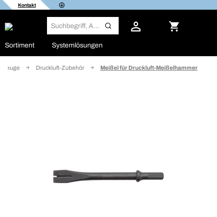
Kontakt
Sortiment
Systemlösungen
rkzeuge
Druckluft-Zubehör
Meißel für Druckluft-Meißelhammer