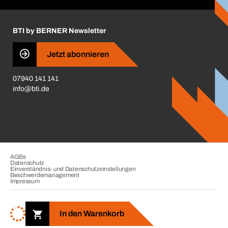
Handwerker-Center
Insektenschutzplaner
Nutzungsbedingungen
Regalplaner
BTI by BERNER Newsletter
Haftungsausschluss
Qualitätsmanagement
Jetzt abonnieren
Zertifikate
07940 141 141
CVV-Liste
info@bti.de
Corporate Responsibility
Business Conduct
AGBs
Datenschutz
Einverständnis- und Datenschutzeinstellungen
Beschwerdemanagement
Impressum
Copyright © 2026. BTI Befestigungstechnik GmbH & Co. KG. Alle
Rechte vorbehalten. Verkauf nur an Unternehmer, Gewerbetreibende,
In den Warenkorb
Freiberufler und öffentliche Institutionen.