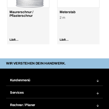
Maurerschnur /
Meterstab
Pflasterschnur
2 m
Lädt...
Lädt...
WIR VERSTEHEN DEIN HANDWERK.
Kundenmenü
Zuletzt bestellte Produkte
Services
Meine Bestellungen
Services im Überblick
Rechnungen
Rechner / Planer
BTI by BERNER App