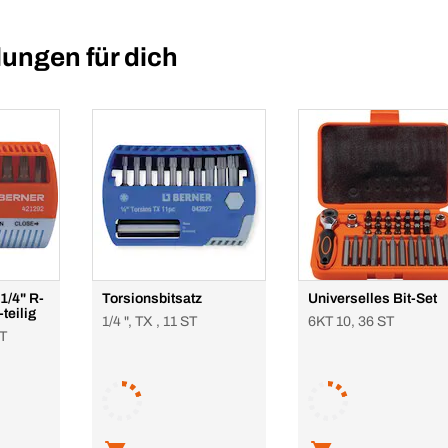
ungen für dich
 1/4" R-
Torsionsbitsatz
Universelles Bit-Set
teilig
1/4 ", TX , 11 ST
6KT 10, 36 ST
ST