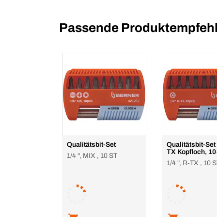
Passende Produktempfehl
Qualitätsbit-Set
Qualitätsbit-Set
TX Kopfloch, 10-
1/4 ", MIX , 10 ST
1/4 ", R-TX , 10 