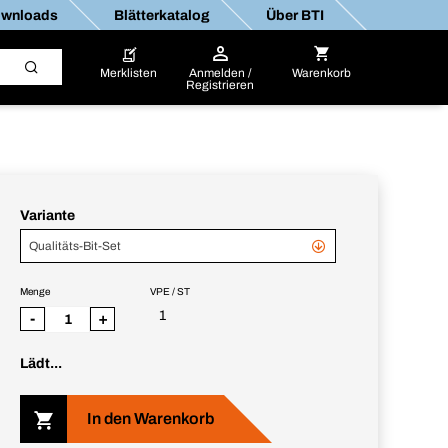
wnloads
Blätterkatalog
Über BTI
Merklisten
Anmelden /
Warenkorb
Registrieren
Variante
Qualitäts-Bit-Set
Menge
VPE / ST
1
-
+
Lädt...
In den Warenkorb