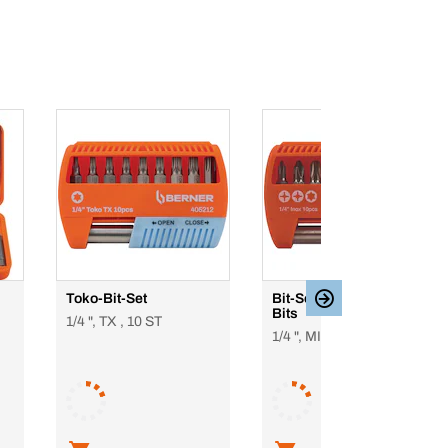
Toko-Bit-Set
Bit-Set mit Edelstahl-
Bits
1/4 ", TX , 10 ST
1/4 ", MIX , 10 ST