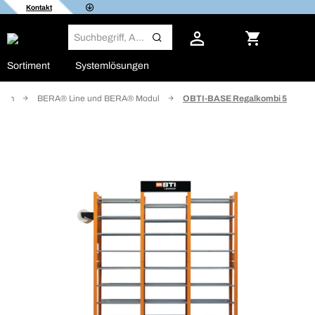
Kontakt
Sortiment
Systemlösungen
stem
BERA® Line und BERA® Modul
OBTI-BASE Regalkombi 5