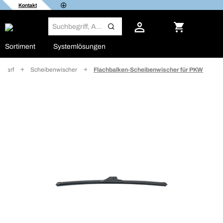
Kontakt
Sortiment
Systemlösungen
edarf
Scheibenwischer
Flachbalken-Scheibenwischer für PKW