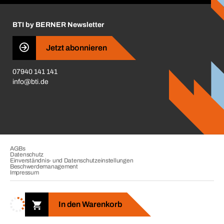
Insektenschutzplaner
Nutzungsbedingungen
Regalplaner
BTI by BERNER Newsletter
Haftungsausschluss
Qualitätsmanagement
Jetzt abonnieren
Zertifikate
07940 141 141
CVV-Liste
info@bti.de
Corporate Responsibility
Business Conduct
AGBs
Datenschutz
Einverständnis- und Datenschutzeinstellungen
Beschwerdemanagement
Impressum
Copyright © 2026. BTI Befestigungstechnik GmbH & Co. KG. Alle
Rechte vorbehalten. Verkauf nur an Unternehmer, Gewerbetreibende,
In den Warenkorb
Freiberufler und öffentliche Institutionen.