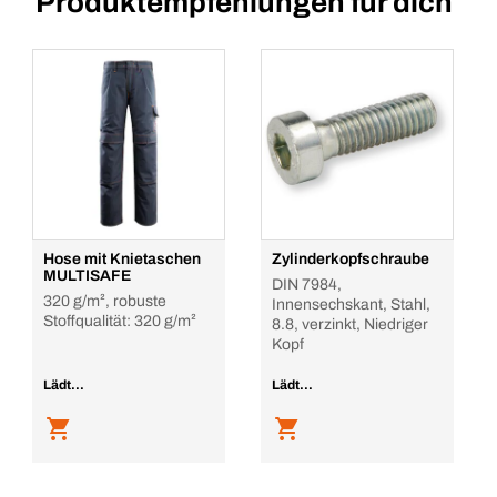
Produktempfehlungen für dich
Hose mit Knietaschen
Zylinderkopfschraube
MULTISAFE
DIN 7984,
320 g/m², robuste
Innensechskant, Stahl,
Stoffqualität: 320 g/m²
8.8, verzinkt, Niedriger
Kopf
Lädt...
Lädt...