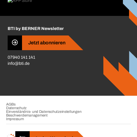
Karriere
ift-Montageplaner
Handwerker-Center
Insektenschutzplaner
Nutzungsbedingungen
Regalplaner
BTI by BERNER Newsletter
Haftungsausschluss
Qualitätsmanagement
Jetzt abonnieren
Zertifikate
07940 141 141
CVV-Liste
info@bti.de
Corporate Responsibility
Business Conduct
AGBs
Datenschutz
Einverständnis- und Datenschutzeinstellungen
Beschwerdemanagement
Impressum
Copyright © 2026. BTI Befestigungstechnik GmbH & Co. KG. Alle