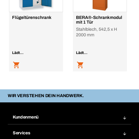
In den Warenkorb
Flügeltürenschrank
BERA®-Schrankmodul
mit 1 Tür
Stahlblech, 542,5 x H
2000 mm
Lädt...
Lädt...
WIR VERSTEHEN DEIN HANDWERK.
Kundenmenü
Zuletzt bestellte Produkte
Services
Meine Bestellungen