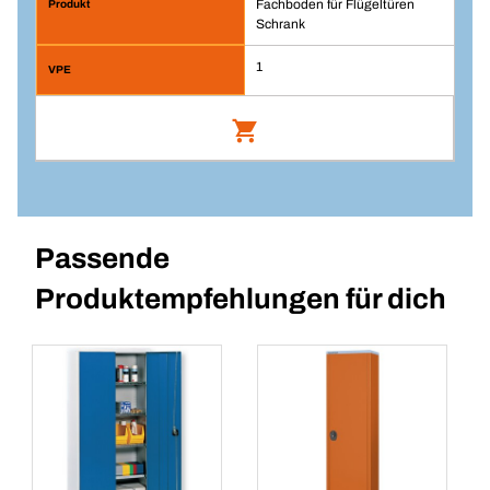
Fachboden für Flügeltüren
Schrank
1
BERA® Module Fachboden für
Flügeltüren Schrank
Artikelnummer: 413423
Passende
Produktempfehlungen für dich
VPE/ST
1
Menge