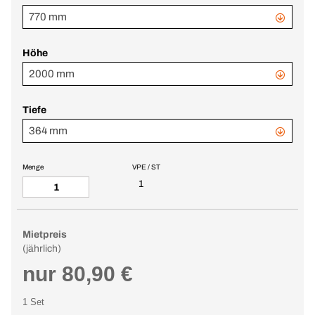
770 mm
Höhe
2000 mm
Tiefe
364 mm
Menge
VPE / ST
1
Mietpreis
(jährlich)
nur 80,90 €
1 Set