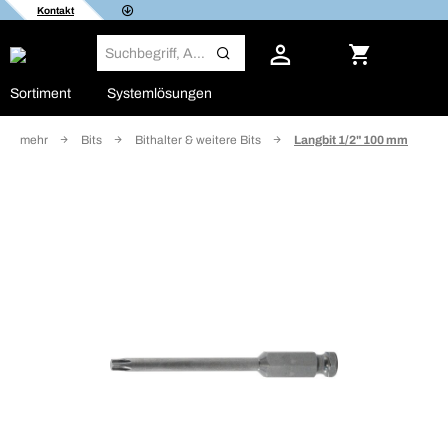
Kontakt
Sortiment
Systemlösungen
und mehr
Bits
Bithalter & weitere Bits
Langbit 1/2" 100 mm