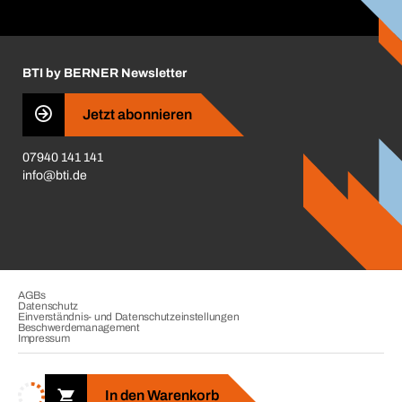
ift-Montageplaner
Handwerker-Center
Insektenschutzplaner
Nutzungsbedingungen
Regalplaner
BTI by BERNER Newsletter
Haftungsausschluss
Qualitätsmanagement
Jetzt abonnieren
Zertifikate
07940 141 141
CVV-Liste
info@bti.de
Corporate Responsibility
Business Conduct
AGBs
Datenschutz
Einverständnis- und Datenschutzeinstellungen
Beschwerdemanagement
Impressum
Copyright © 2026. BTI Befestigungstechnik GmbH & Co. KG. Alle
Rechte vorbehalten. Verkauf nur an Unternehmer, Gewerbetreibende,
In den Warenkorb