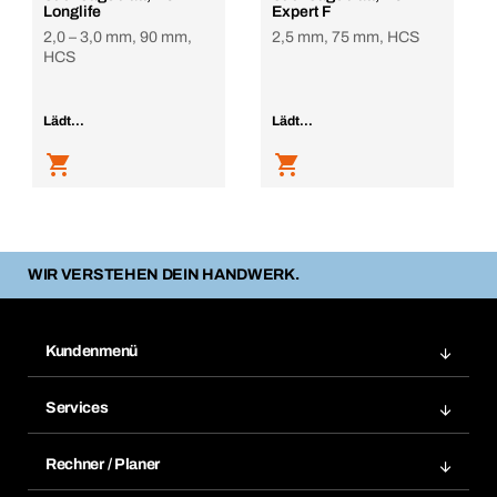
Longlife
Expert F
2,0 – 3,0 mm, 90 mm,
2,5 mm, 75 mm, HCS
HCS
Lädt...
Lädt...
WIR VERSTEHEN DEIN HANDWERK.
Kundenmenü
Zuletzt bestellte Produkte
Services
Meine Bestellungen
Services im Überblick
Rechnungen
Rechner / Planer
BTI by BERNER App
Daueraufträge