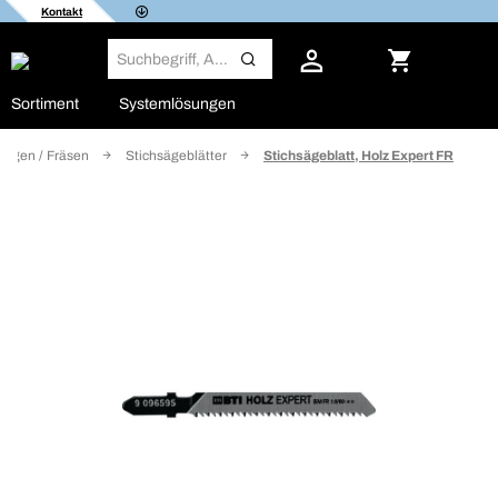
Kontakt
Sortiment
Systemlösungen
Sägen / Fräsen
Stichsägeblätter
Stichsägeblatt, Holz Expert FR