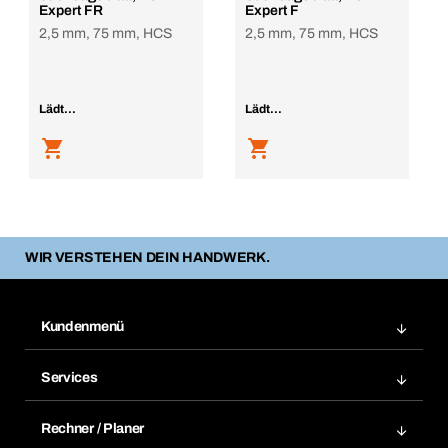
Expert FR
Expert F
2,5 mm, 75 mm, HCS
2,5 mm, 75 mm, HCS
Lädt...
Lädt...
WIR VERSTEHEN DEIN HANDWERK.
Kundenmenü
Zuletzt bestellte Produkte
Services
Meine Bestellungen
Services im Überblick
Rechnungen
Rechner / Planer
BTI by BERNER App