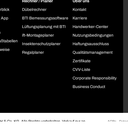
Rechner / Planer
Über uns
rblick
Dübelrechner
Kontakt
 App
BTI Bemessungssoftware
Karriere
Lüftungsplanung mit BTI
Handwerker-Center
h
ift-Montageplaner
Nutzungsbedingungen
ßtabellen
Insektenschutzplaner
Haftungsausschluss
weise
Regalplaner
Qualitätsmanagement
Zertifikate
CVV-Liste
Corporate Responsibility
Business Conduct
 & Co. KG. Alle Rechte vorbehalten. Verkauf nur an
AGBs
Daten
öffentliche Institutionen.