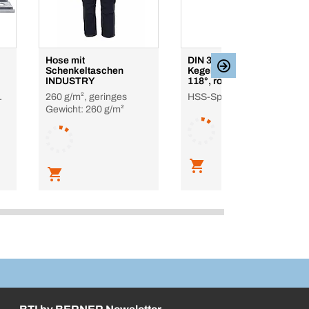
Hose mit
DIN 338,
Schenkeltaschen
Kegelmantelschliff
INDUSTRY
118°, rollgewalzt
260 g/m², geringes
HSS-Spiralbohrer
-
Gewicht: 260 g/m²