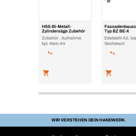
HSS-Bi-Metall-
Fassadenbausc
Zylindersäge Zubehör
Typ BZ BE-X
Zubehör , Aufnahme
Edelstahl A2, bl
kpl. Klein A4
Sechskant
WIR VERSTEHEN DEIN HANDWERK.