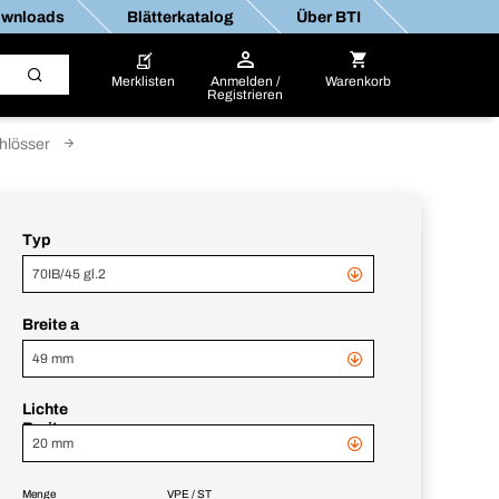
wnloads
Blätterkatalog
Über BTI
Merklisten
Anmelden /
Warenkorb
Registrieren
hlösser
Typ
70IB/45 gl.2
Breite a
49 mm
Lichte
Breite c
20 mm
Menge
VPE / ST