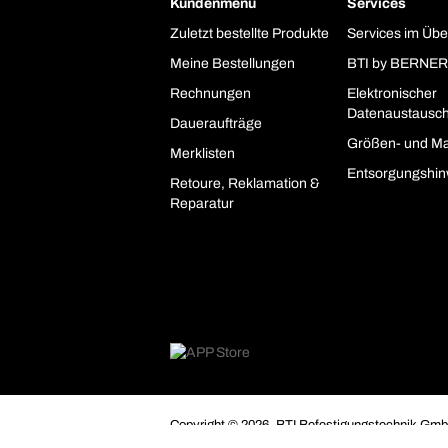
Kundenmenü
Services
Zuletzt bestellte Produkte
Services im Übe
Meine Bestellungen
BTI by BERNER
Rechnungen
Elektronischer
Datenaustausc
Daueraufträge
Größen- und Ma
Merklisten
Entsorgungshin
Retoure, Reklamation &
Reparatur
Copyright © 2026. BTI Befestigungstechnik GmbH
Unternehmer, Gewerbetreibende, Freiberufler und 