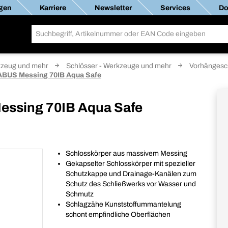
gen
Karriere
Newsletter
Services
Do
zeug und mehr
Schlösser - Werkzeuge und mehr
Vorhängesc
ABUS Messing 70IB Aqua Safe
essing 70IB Aqua Safe
Schlosskörper aus massivem Messing
Gekapselter Schlosskörper mit spezieller
Schutzkappe und Drainage-Kanälen zum
Schutz des Schließwerks vor Wasser und
Schmutz
Schlagzähe Kunststoffummantelung
schont empfindliche Oberflächen