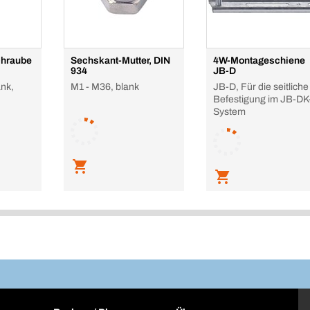
hraube
Sechskant-Mutter, DIN
4W-Montageschiene
934
JB-D
ank,
M1 - M36, blank
JB-D, Für die seitliche
Befestigung im JB-DK
System