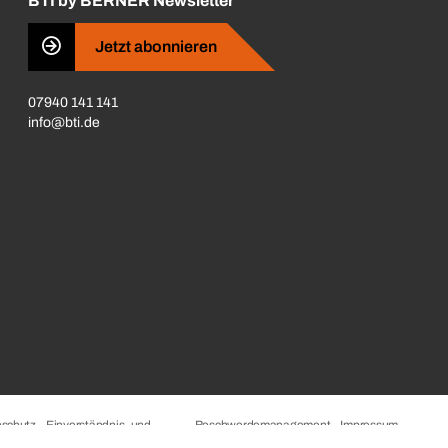
BTI by BERNER Newsletter
Jetzt abonnieren
07940 141 141
info@bti.de
schutz
Einverständnis- und
Beschwerdemanagement
Impressum
Datenschutzeinstellungen