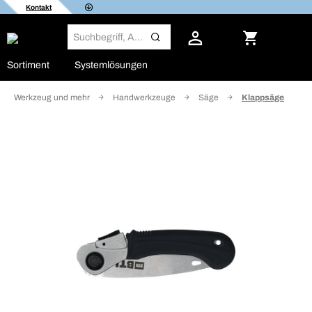
Kontakt
Sortiment
Systemlösungen
Werkzeug und mehr
Handwerkzeuge
Säge
Klappsäge