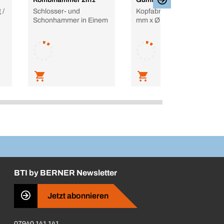
 /
Schlosser- und
Kopfabmessung: 115
Schonhammer in Einem
mm x Ø 65 mm
BTI by BERNER Newsletter
Jetzt abonnieren
07940 141 141