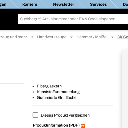
gen
Karriere
Newsletter
Services
Do
zeug und mehr
Handwerkzeuge
Hammer / Meißel
3K S
Fiberglaskern
Kunststoffummantelung
Gummierte Grifffläche
Dieses Produkt vergleichen
Produktinformation (PDF)