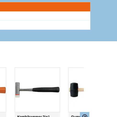
Kombihammer 2in1
Gummihammer