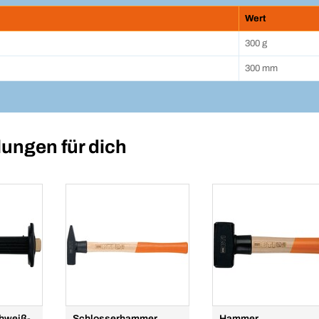
Wert
300 g
300 mm
ungen für dich
chweiß-
Schlosserhammer
Hammer