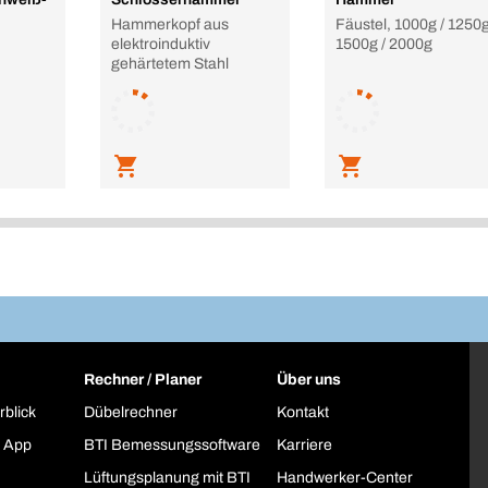
Hammerkopf aus
Fäustel, 1000g / 1250g
elektroinduktiv
1500g / 2000g
gehärtetem Stahl
Rechner / Planer
Über uns
rblick
Dübelrechner
Kontakt
 App
BTI Bemessungssoftware
Karriere
Lüftungsplanung mit BTI
Handwerker-Center