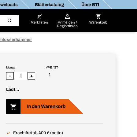
wnloads
Blätterkatalog
Über BTI
Merklisten
Anmelden /
Warenkorb
Registrieren
chlosserhammer
Menge
VPE / ST
1
-
+
Lädt...
In den Warenkorb
Frachtfrei ab 400 € (netto)