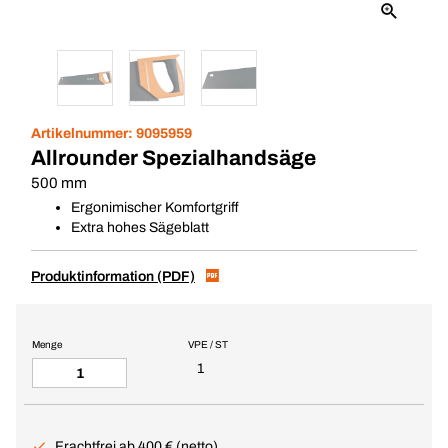
Artikelnummer:
9095959
Allrounder Spezialhandsäge
500 mm
Ergonimischer Komfortgriff
Extra hohes Sägeblatt
Produktinformation (PDF)
Menge
VPE / ST
1
Frachtfrei ab 400 € (netto)