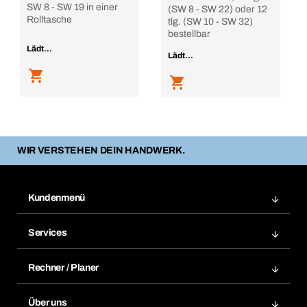
SW 8 - SW 19 in einer
(SW 8 - SW 22) oder 12
Rolltasche
tlg. (SW 10 - SW 32)
bestellbar
Lädt...
Lädt...
WIR VERSTEHEN DEIN HANDWERK.
Kundenmenü
Zuletzt bestellte Produkte
Services
Meine Bestellungen
Services im Überblick
Rechnungen
Rechner / Planer
BTI by BERNER App
Daueraufträge
Dübelrechner
Elektronischer Datenaustausch
Über uns