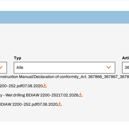
Typ
Art
Alle
Instruction Manual/Declaration of conformity_Art. 367866_367867_36
2200-252.pdf
07.08.2020
ty - Wet drilling BDIAW 2200-252
17.02.2026
_BDIAW 2200-252.pdf
07.08.2020