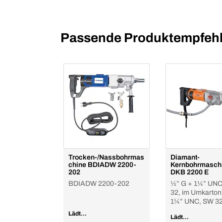
Passende Produktempfehl
Trocken-/Nassbohrmas
Diamant-
chine BDIADW 2200-
Kernbohrmasch
202
DKB 2200 E
BDIADW 2200-202
½” G + 1¼” UN
32, im Umkarton
1¼” UNC, SW 3
Lädt...
Lädt...