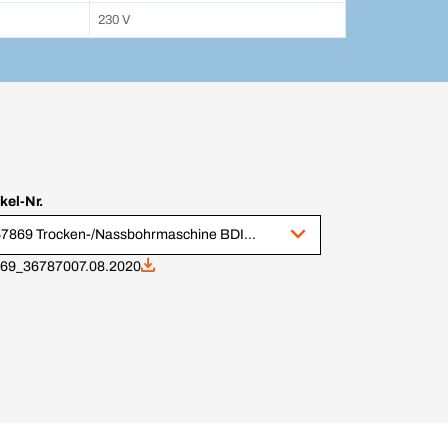
230 V
ikel-Nr.
367869 Trocken-/Nassbohrmaschine BDIAW 2200-252
7869_367870
07.08.2020