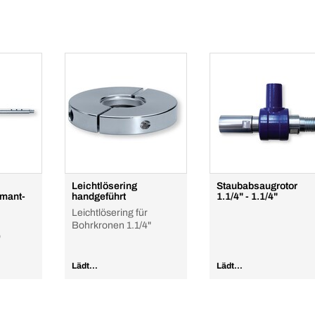
Leichtlösering
Staubabsaugrotor
amant-
handgeführt
1.1/4" - 1.1/4"
Leichtlösering für
Bohrkronen 1.1/4"
b
Lädt...
Lädt...