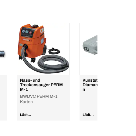
Nass- und
Kunststoffkoffer für
Trockensauger PERM
Diamantbohrmaschine
M-1
n
BWDVC PERM M-1,
Karton
Lädt...
Lädt...