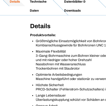
Details
Technische
Datenblätter &
Daten
Downloads
Details
Produktvorteile:
Größtmögliche Einsatzmöglichkeit von Bohrkro
Kombianschlussgewinde für Bohrkronen UNC 1 1
Maximale Flexibilität
3-Gang-Bohrmaschine zum Bohren kleiner ode
und mit niedriger oder hoher Drehzahl
Nassbohren mit Wasseranschluss
Trockenbohren mit Staubrotor
Optimierte Arbeitsbedingungen
Maschine handgeführt oder stationär zu verwe
Höchste Sicherheit
PRCD-Schalter (Fehlerstrom-Schutzschalters) im
Lange Lebensdauer
Überlastungskupplung schützt vor Schäden an 
Genaue Arbeit