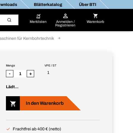
wnloads
Blätterkatalog
Über BTI
Merklisten
Anmelden /
Warenkorb
Registrieren
aschinen für Kernbohrtechnik
Menge
VPE / ST
1
-
+
Lädt...
In den Warenkorb
Frachtfrei ab 400 € (netto)