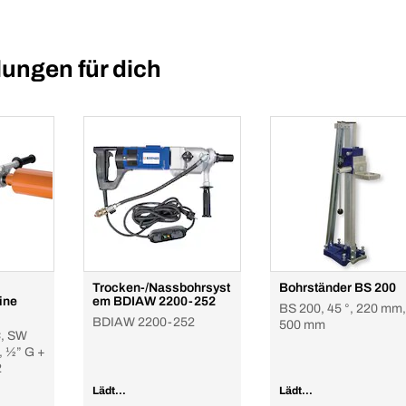
ungen für dich
Trocken-/Nassbohrsyst
Bohrständer BS 200
ine
em BDIAW 2200-252
BS 200, 45 °, 220 mm,
BDIAW 2200-252
500 mm
C, SW
, ½” G +
2
Lädt...
Lädt...