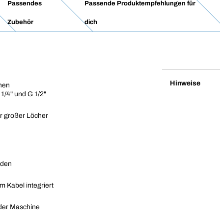
Passendes
Passende Produktempfehlungen für
Zubehör
dich
Hinweise
nen
/4" und G 1/2"
r großer Löcher
nden
 Kabel integriert
der Maschine