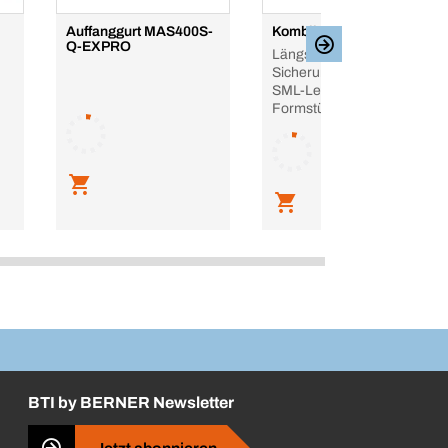
Auffanggurt MAS400S-
Kombikralle SML
Q-EXPRO
Längsschlüssige
Sicherungsschelle für
SML-Leitungen und
Formstücke für Ein- und
BTI by BERNER Newsletter