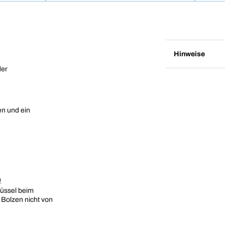
Hinweise
der
en und ein
f
üssel beim
Bolzen nicht von