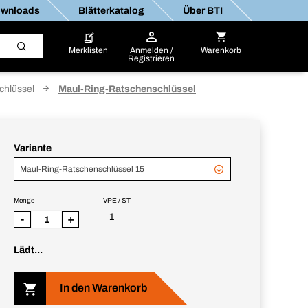
wnloads
Blätterkatalog
Über BTI
Merklisten
Anmelden /
Warenkorb
Registrieren
chlüssel
Maul-Ring-Ratschenschlüssel
Variante
Maul-Ring-Ratschenschlüssel 15
Menge
VPE / ST
1
-
+
Lädt...
In den Warenkorb