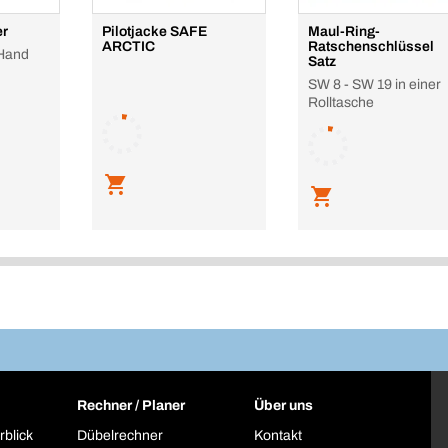
er
Pilotjacke SAFE
Maul-Ring-
ARCTIC
Ratschenschlüssel
 Hand
Satz
SW 8 - SW 19 in einer
Rolltasche
Rechner / Planer
Über uns
rblick
Dübelrechner
Kontakt