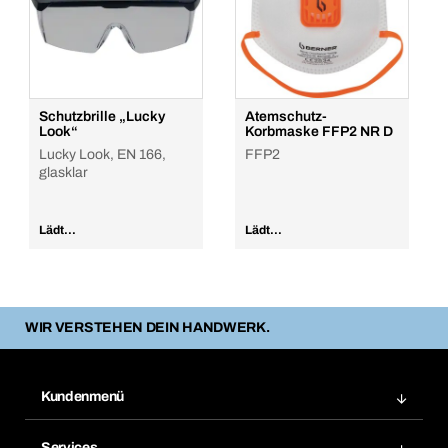
Schutzbrille „Lucky
Atemschutz-
Look“
Korbmaske FFP2 NR D
Lucky Look, EN 166,
FFP2
glasklar
Lädt...
Lädt...
WIR VERSTEHEN DEIN HANDWERK.
Kundenmenü
Zuletzt bestellte Produkte
Services