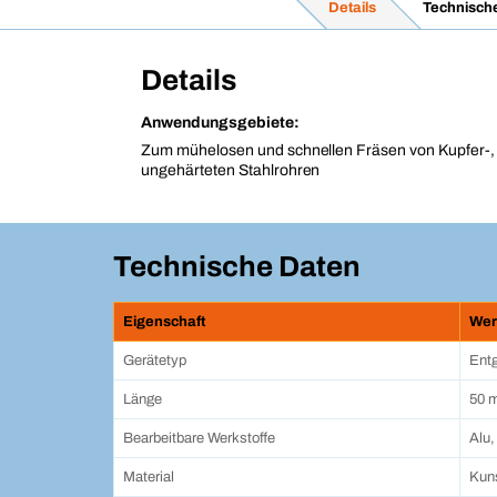
Details
Technisch
Details
Anwendungsgebiete:
Zum mühelosen und schnellen Fräsen von Kupfer-,
ungehärteten Stahlrohren
Technische Daten
Eigenschaft
Wer
Gerätetyp
Entg
Länge
50 
Bearbeitbare Werkstoffe
Alu,
Material
Kuns