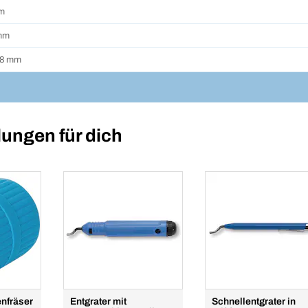
m
mm
38 mm
ungen für dich
nfräser
Entgrater mit
Schnellentgrater in