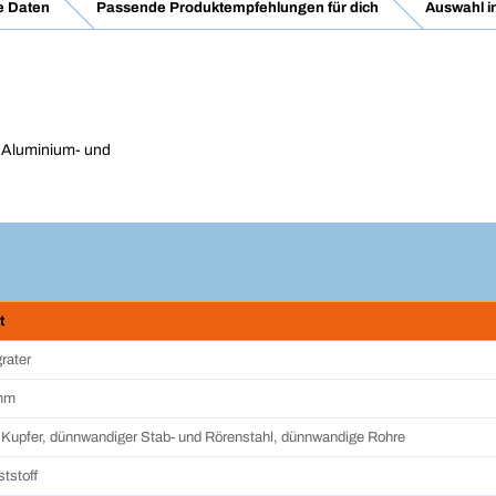
e Daten
Passende Produktempfehlungen für dich
Auswahl i
 Aluminium- und
t
rater
mm
 Kupfer, dünnwandiger Stab- und Rörenstahl, dünnwandige Rohre
tstoff