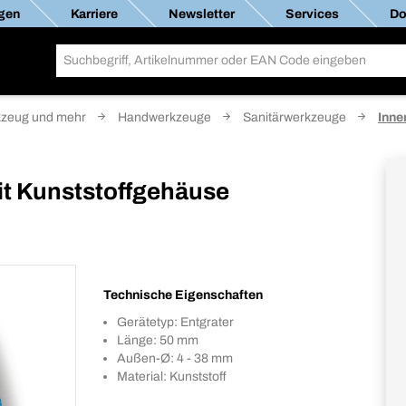
gen
Karriere
Newsletter
Services
Do
zeug und mehr
Handwerkzeuge
Sanitärwerkzeuge
Inne
it Kunststoffgehäuse
Technische Eigenschaften
Gerätetyp: Entgrater
Länge: 50 mm
Außen-Ø: 4 - 38 mm
Material: Kunststoff