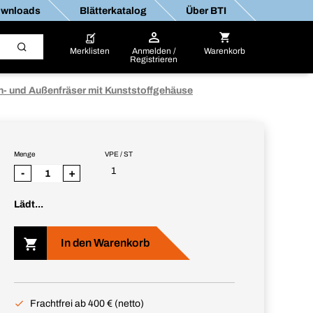
wnloads
Blätterkatalog
Über BTI
Merklisten
Anmelden /
Warenkorb
Registrieren
n- und Außenfräser mit Kunststoffgehäuse
Menge
VPE / ST
1
-
+
Lädt...
In den Warenkorb
Frachtfrei ab 400 € (netto)