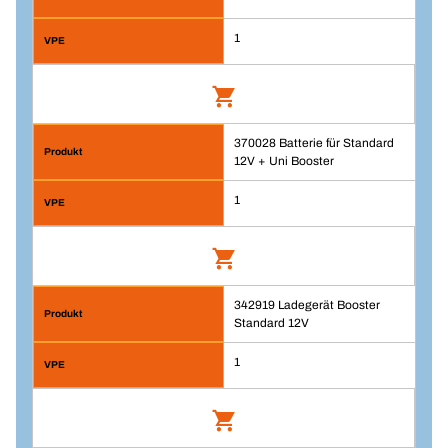
1
370028 Batterie für Standard
Polzange Rot - gerade
12V + Uni Booster
Artikelnummer: 342918
1
VPE/ST
342919 Ladegerät Booster
Batterie für Standard 12V + Uni Booster
1
Standard 12V
Menge
Artikelnummer: 370028
1
In den Warenkorb