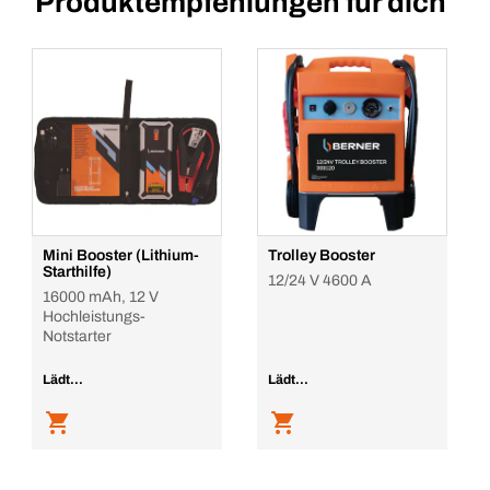
Produktempfehlungen für dich
In den Warenkorb
VPE/ST
1
Menge
In den Warenkorb
Mini Booster (Lithium-
Trolley Booster
Starthilfe)
12/24 V 4600 A
16000 mAh, 12 V
Hochleistungs-
Notstarter
Lädt...
Lädt...