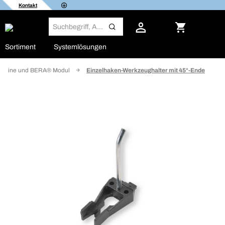
Kontakt
Sortiment
Systemlösungen
 Line und BERA® Modul
Einzelhaken-Werkzeughalter mit 45°-Ende