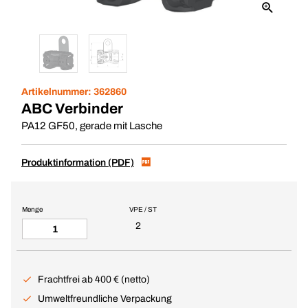
Artikelnummer:
362860
ABC Verbinder
PA12 GF50, gerade mit Lasche
Produktinformation (PDF)
Menge
VPE / ST
2
Frachtfrei ab 400 € (netto)
Umweltfreundliche Verpackung