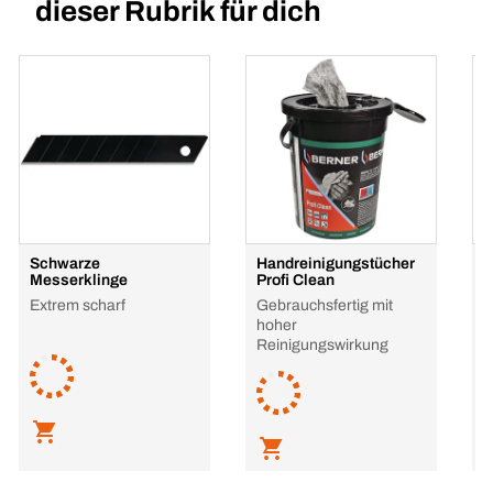
dieser Rubrik für dich
Schwarze
Handreinigungstücher
S
Messerklinge
Profi Clean
9
Extrem scharf
Gebrauchsfertig mit
M
hoher
Reinigungswirkung
L