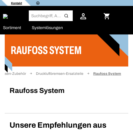
Kontakt
Sortiment
Systemlösungen
RAUFOSS SYSTEM
Filter
Bremsen-Zubehör
Druckluftbremsen-Ersatzteile
Raufoss System
Raufoss System
Unsere Empfehlungen aus