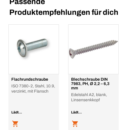
Passende
Produktempfehlungen für dich
Flachrundschraube
Blechschraube DIN
7983, PH, Ø 2,2 – 6,3
ISO 7380-2, Stahl, 10.9,
mm
verzinkt, mit Flansch
Edelstahl A2, blank,
Linsensenkkopf
Lädt...
Lädt...