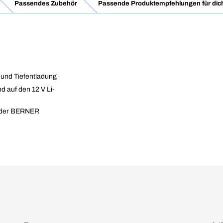
Passendes Zubehör
Passende Produktempfehlungen für dic
 und Tiefentladung
d auf den 12 V Li-
n der BERNER