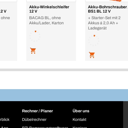
Akku-Winkelschleifer
Akku-Bohrschrauber 
12 V
12 V
BS1 BL 12 V
 ohne
BACAG BL, ohne
+ Starter-Set mit 2
Akku/Lader, Karton
Akkus á 2,0 Ah +
Ladegerät
Rechner / Planer
Über uns
rblick
Dübelrechner
Kontakt