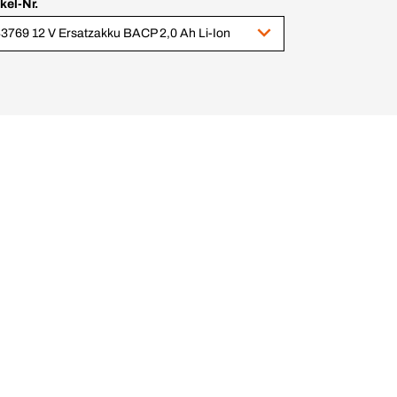
ikel-Nr.
3769 12 V Ersatzakku BACP 2,0 Ah Li-Ion