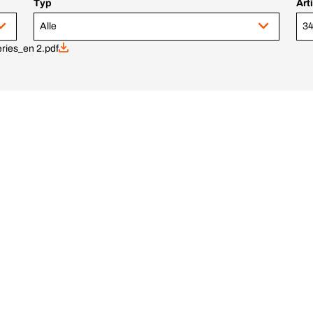
Typ
Art
Alle
34
ries_en 2.pdf