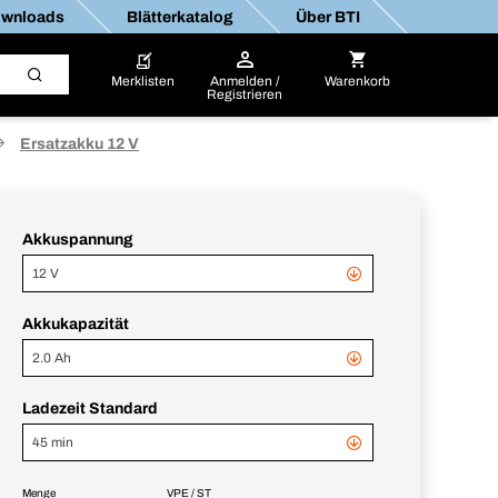
wnloads
Blätterkatalog
Über BTI
Merklisten
Anmelden /
Warenkorb
Registrieren
Ersatzakku 12 V
Akkuspannung
12 V
Akkukapazität
2.0 Ah
Ladezeit Standard
45 min
Menge
VPE / ST