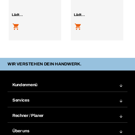
Lädt...
Lädt...
WIR VERSTEHEN DEIN HANDWERK.
Kundenmenü
Zuletzt bestellte Produkte
Services
Meine Bestellungen
Services im Überblick
Rechnungen
Rechner / Planer
BTI by BERNER App
Daueraufträge
Dübelrechner
Elektronischer Datenaustausch
Über uns
Merklisten
BTI Bemessungssoftware