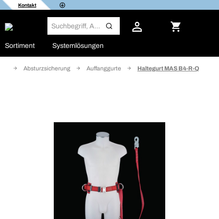
Kontakt
Sortiment
Systemlösungen
utz
Absturzsicherung
Auffanggurte
Haltegurt MAS B4-R-Q